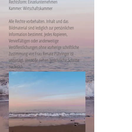
Rechtsform: Einzelunternehmen
Kammer: Wirtschaftskammer
Alle Rechte vorbehalten. Inhalt und das
Bildmaterial sind lediglich zur persönlichen
Information bestimmt. Jedes Kopieren,
Vervielfältigen oder anderweitige
Veröffentlichungen ohne vorherige schriftliche
Zustimmung von Frau Renate Pühringer ist
untersagt. Verstöße ziehen gerichtliche Schritte
nach sich.