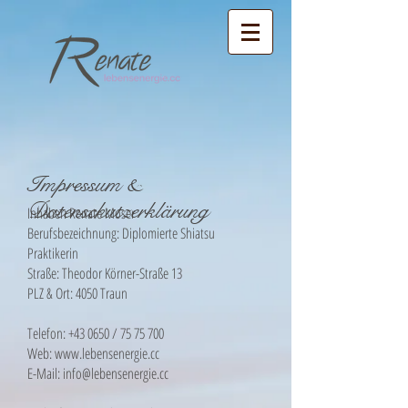
Impressum &
Datenschutzerklärung
Inhaber: Renate Moser
Berufsbezeichnung: Diplomierte Shiatsu
Praktikerin
Straße: Theodor Körner-Straße 13
PLZ & Ort: 4050 Traun
Telefon: +43 0650 /
75 75 700
Web:
www.lebensenergie.cc
E-Mail:
info@lebensenergie.cc