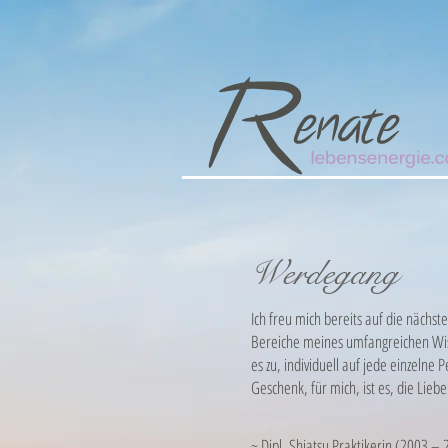
Werdegang
Ich freu mich bereits auf die nächs
Bereiche meines umfangreichen Wis
es zu, individuell auf jede einzel
Geschenk, für mich, ist es, die Lie
~ Dipl. Shiatsu Praktikerin (2003 –