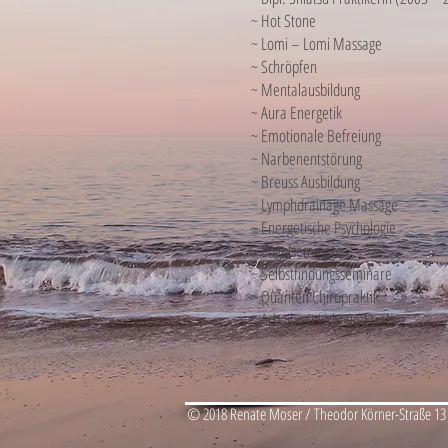
~ Hot Stone
~ Lomi – Lomi Massage
~ Schröpfen
~ Mentalausbildung
~ Aura Energetik
~ Emotionale Befreiung
~ Narbenentstörung
~ Breuss Ausbildung
~ Lymphdrainage Massage
~ Energetische Psychologie
~ Engelseminare
~ Selbstfindungsseminare
~ Quanten Chiropraktik
~ Arbeit mit Licht und Liebe
​© 2018 Renate Moser / Theodor Körner-Straße 13 